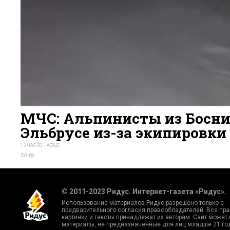
МЧС: Альпинисты из Босни
Эльбрусе из-за экипировки
13 ЧАСОВ НАЗАД
34
© 2011-2023 Ридус. Интернет-газета «Ридус».
Использование материалов Ридус разрешено только с
предварительного согласия правообладателей. Все пра
картинки и тексты принадлежат их авторам. Сайт может
материалы, не предназначенные для лиц младше 21 го