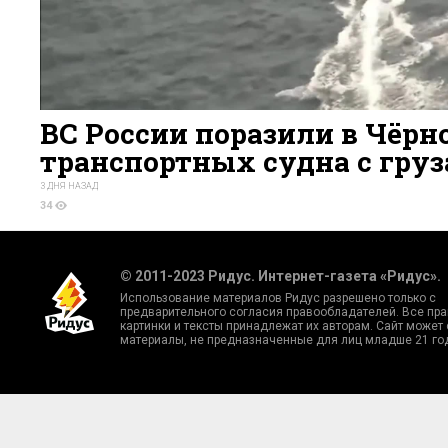
ВС России поразили в Чёрн
транспортных судна с гру
3 ДНЯ НАЗАД
34
© 2011-2023 Ридус. Интернет-газета «Ридус».
Использование материалов Ридус разрешено только с
предварительного согласия правообладателей. Все пра
картинки и тексты принадлежат их авторам. Сайт может
материалы, не предназначенные для лиц младше 21 го