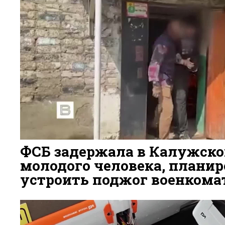
диверсий на транспортных объектах.
45
ФСБ задержала в Калужско
молодого человека, плани
устроить поджог военкома
2 ДНЯ НАЗАД
44