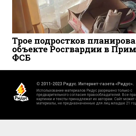
Трое подростков планирова
объекте Росгвардии в Прим
ФСБ
1 ДЕНЬ НАЗАД
6
© 2011-2023 Ридус. Интернет-газета «Ридус».
Использование материалов Ридус разрешено только с
предварительного согласия правообладателей. Все пра
картинки и тексты принадлежат их авторам. Сайт может
материалы, не предназначенные для лиц младше 21 го