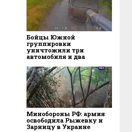
Бойцы Южной
группировки
уничтожили три
автомобиля и два
наземных
робототехнических
комплекса ВСУ
67
5 ДНЕЙ НАЗАД
Минобороны РФ: армия
освободила Рыжевку и
Зарницу в Украине