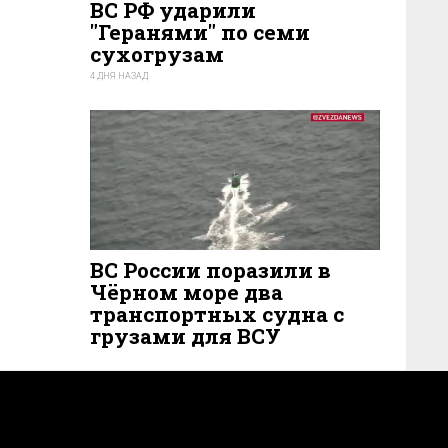
ВС РФ ударили
"Геранями" по семи
сухогрузам
4 ДНЯ НАЗАД
35
ВС России поразили в
Чёрном море два
транспортных судна с
грузами для ВСУ
2 ДНЯ НАЗАД
33