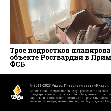
Трое подростков планирова
объекте Росгвардии в Прим
ФСБ
2 ДНЯ НАЗАД
10
© 2011-2023 Ридус. Интернет-газета «Ридус».
Использование материалов Ридус разрешено только с
предварительного согласия правообладателей. Все пра
картинки и тексты принадлежат их авторам. Сайт может
материалы, не предназначенные для лиц младше 21 го