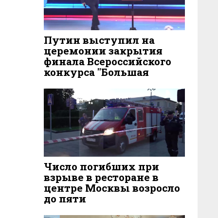
Путин выступил на
церемонии закрытия
финала Всероссийского
конкурса "Большая
перемена"
5 ДНЕЙ НАЗАД
125
Число погибших при
взрыве в ресторане в
центре Москвы возросло
до пяти
6 ДНЕЙ НАЗАД