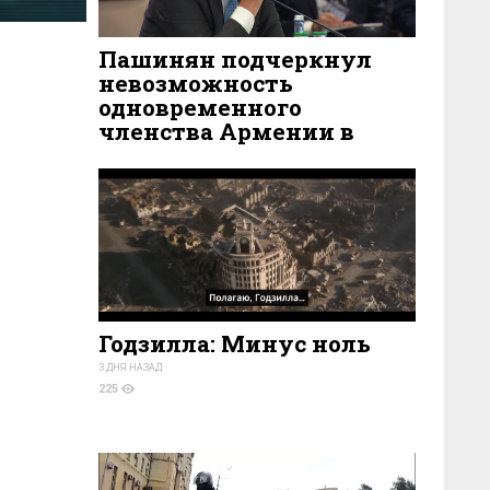
Пашинян подчеркнул
невозможность
одновременного
членства Армении в
ЕАЭС и ЕС
1 ДЕНЬ НАЗАД
232
Годзилла: Минус ноль
3 ДНЯ НАЗАД
225