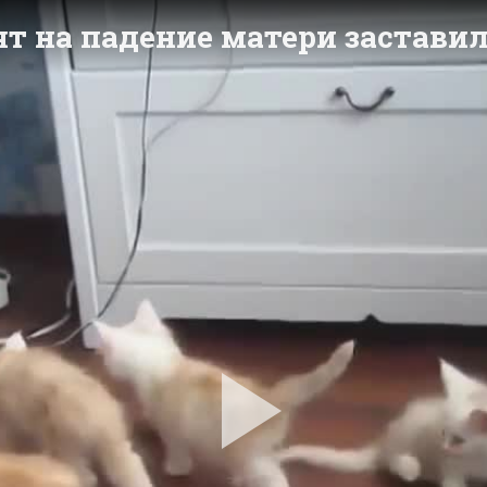
т на падение матери заставил
Pla