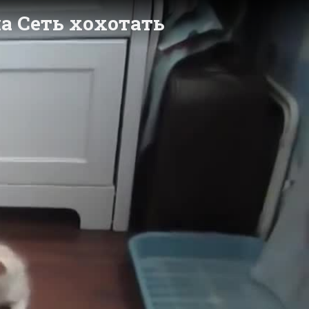
а Сеть хохотать
y