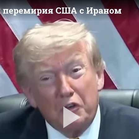
и перемирия США с Ираном
Pla