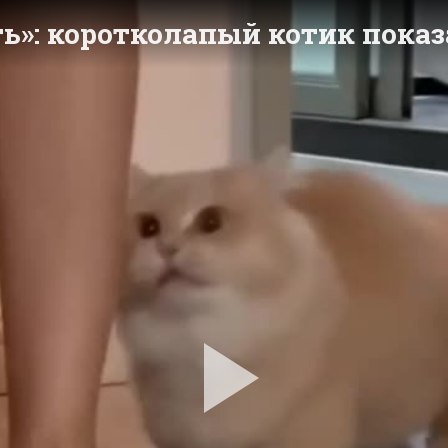
ь»: коротколапый котик пока
Pla