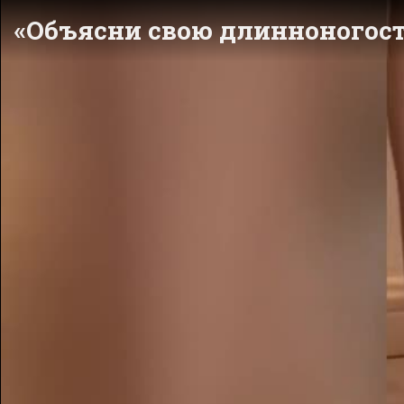
«Объясни свою длинноногост