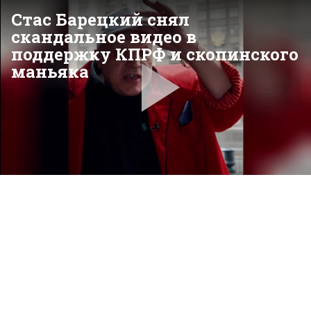
Стас Барецкий снял
скандальное видео в
поддержку КПРФ и скопинского
маньяка
Pla
Vid