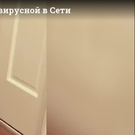
вирусной в Сети
y