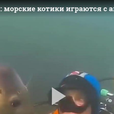
и: морские котики играются с
Pla