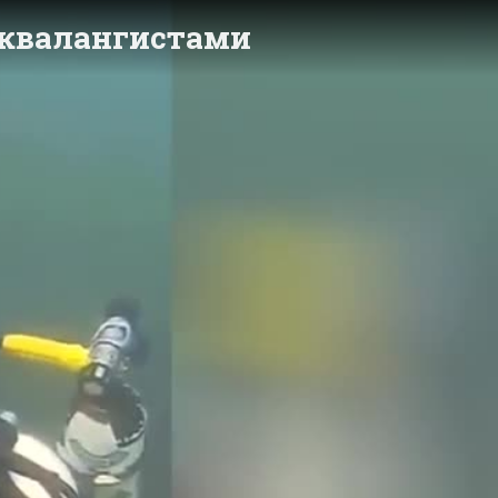
 аквалангистами
y