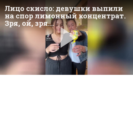
Лицо скисло: девушки выпили
на спор лимонный концентрат.
Зря, ой, зря...
Pla
Vid