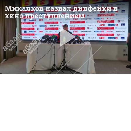
Михалков назвал дипфейки в
кино преступлением
Pla
Vid