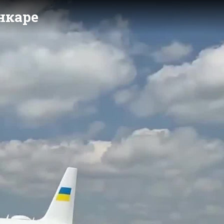
нкаре
y