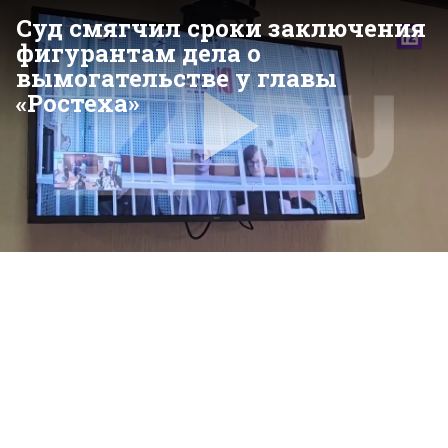
Суд смягчил сроки заключения
фигурантам дела о
вымогательстве у главы
«Ростеха»
Pla
Vid