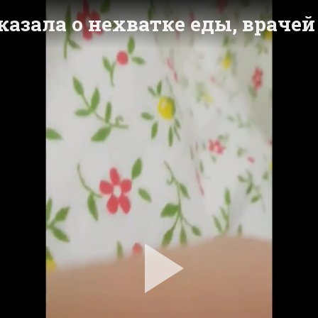
азала о нехватке еды, врачей
Pla