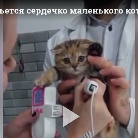
бьется сердечко маленького ко
Pla