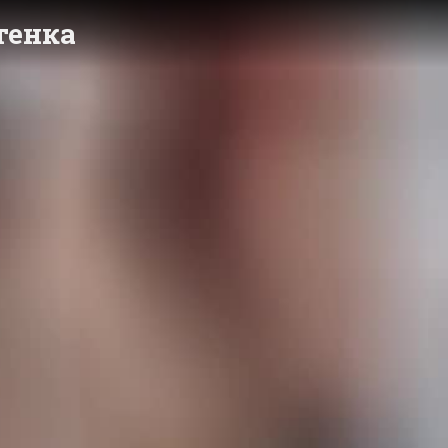
тенка
y