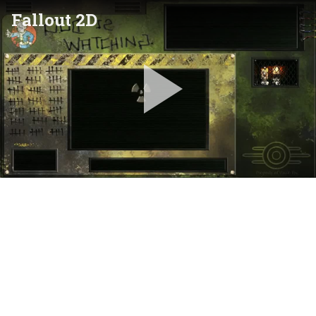
Fallout 2D
Pla
Vid